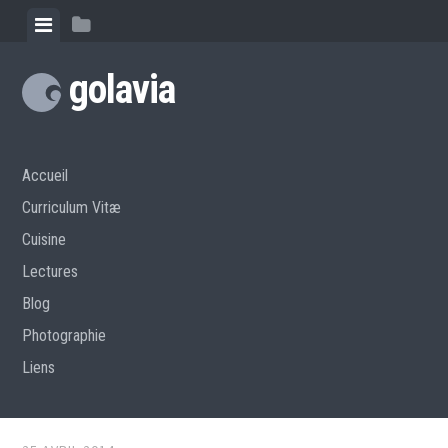
Skip
View
View
to
menu
sidebar
content
golavia
Accueil
Curriculum Vitæ
Cuisine
Lectures
Blog
Photographie
Liens