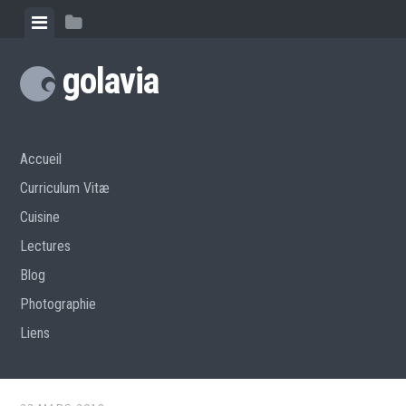
Skip
View
View
to
menu
sidebar
content
golavia
Accueil
Curriculum Vitæ
Cuisine
Lectures
Blog
Photographie
Liens